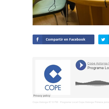
Compartir en Facebook
Cope Astorga 87.6 FM
·
Programa Local Cope Astorga Primera jor