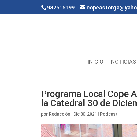
987615199
copeastorga@yah
INICIO
NOTICIAS
Programa Local Cope As
la Catedral 30 de Dici
por
Redacción
|
Dic 30, 2021
|
Podcast