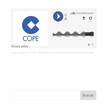
Cope Astorga 87.6 FM
·
Programa Local Cope Astorga Especial Nochevieja 31 de Diciembre 2021