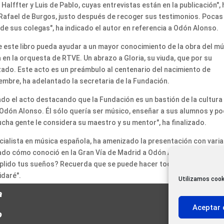
 Halffter y Luis de Pablo, cuyas entrevistas están en la publicación", 
 Rafael de Burgos, justo después de recoger sus testimonios. Pocas
de sus colegas", ha indicado el autor en referencia a Odón Alonso.
e este libro pueda ayudar a un mayor conocimiento de la obra del m
n la orquesta de RTVE. Un abrazo a Gloria, su viuda, que por su
zado. Este acto es un preámbulo al centenario del nacimiento de
mbre, ha adelantado la secretaria de la Fundación.
rado el acto destacando que la Fundación es un bastión de la cultura
 Odón Alonso. Él sólo quería ser músico, enseñar a sus alumnos y p
mucha gente le considera su maestro y su mentor", ha finalizado.
ecialista en música española, ha amenizado la presentación con vari
dado cómo conoció en la Gran Vía de Madrid a Odón Alonso. "Cuando 
mplido tus sueños? Recuerda que se puede hacer todo, pero no te
idaré".
Utilizamos cook
a
Aceptar 
o