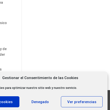
ha
úsico
 y de
oder
as
le
Gestionar el Consentimiento de las Cookies
ies para optimizar nuestro sitio web y nuestro servicio.
11.000 oyentes diarios
cookies
Denegado
Ver preferencias
11.000 Gracias