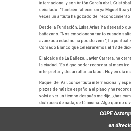
internacional y son Antón García abril, Cristóbal
señalado. "También fallecieron ya Miguel Roa y
veces un artista ha gozado del reconocimiento 
Desde la Fundación, Luisa Arias, ha deseado qu
bañezano. "Nos emocionaba tanto cuando salía e
avanzada edad no ha podido venir", ha puntuali
Conrado Blanco que celebraremos el 18 de dicie
El alcalde de La Bañeza, Javier Carrera, ha cer
la ciudad. "Es digno poder recordar al maestro
interpretar y desarrollar su labor. Hoy en día 
Raquel del Val, concertista internacional y esp
piezas de música española al piano y ha recor
volví a ver un tiempo después me dijo, ¿has cu
disfraces de nada, se tú misma. Algo que no olv
COPE Astorg
en direct