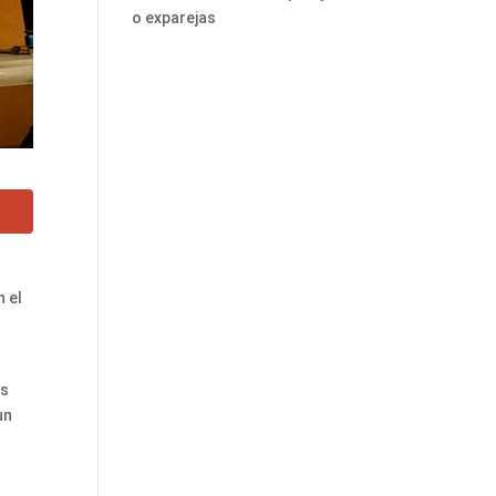
o exparejas
n el
os
un