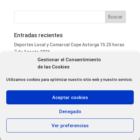
Entradas recientes
Deportes Local y Comarcal Cope Astorga 15.25 horas
7 de Agosto 2026
Gestionar el Consentimiento
Informativo Mediodía Cope Astorga 14.20 horas 7 de
de las Cookies
Agosto 2026
San Justo de la Vega acoge este fin de semana un
Utilizamos cookies para optimizar nuestro sitio web y nuestro servicio.
curso de formación para voluntarios en incendios
forestales
Aceptar cookies
Programa Local Cope Astorga 7 de Agosto 2026
Abiertas las inscripciones para el XXVII Torneo de
Denegado
Ajedrez de las Fiestas de Santa Marta
Ver preferencias
Aviso Legal
|
Política de privacidad
|
Política de Cookies