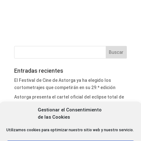
Entradas recientes
El Festival de Cine de Astorga ya ha elegido los
cortometrajes que competirán en su 29.ª edición
Astorga presenta el cartel oficial del eclipse total de
Sol y ultima los preparativos para un acontecimiento
Gestionar el Consentimiento
histórico
de las Cookies
El proyecto del aparcamiento de autocaravanas de
Astorga da un nuevo paso con la adjudicación de la
Utilizamos cookies para optimizar nuestro sitio web y nuestro servicio.
dirección de obra