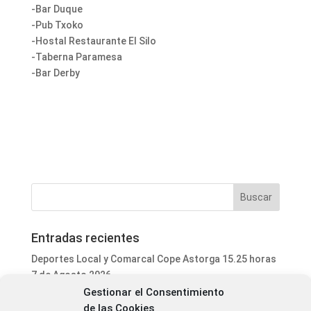
-Bar Duque
-Pub Txoko
-Hostal Restaurante El Silo
-Taberna Paramesa
-Bar Derby
Entradas recientes
Deportes Local y Comarcal Cope Astorga 15.25 horas
7 de Agosto 2026
Gestionar el Consentimiento
Informativo Mediodía Cope Astorga 14.20 horas 7 de
de las Cookies