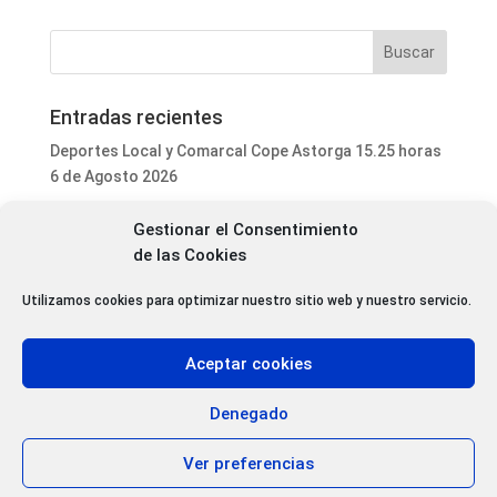
Entradas recientes
Deportes Local y Comarcal Cope Astorga 15.25 horas
6 de Agosto 2026
Programa Local Cope Astorga 6 de Agosto 2026
Gestionar el Consentimiento
El ayuntamiento de Astorga inicia la mejora integral
de las Cookies
del parque de mascotas de Puerta de Rey
Utilizamos cookies para optimizar nuestro sitio web y nuestro servicio.
Luis Fernández Terrón dona 1.020 euros a la
Asociación Contra el Cáncer con la venta de su último
libro
Aceptar cookies
Patrimonio da luz verde a la rehabilitación de varias
cubiertas del Convento Premonstratense de Villoria
Denegado
de Órbigo
Ver preferencias