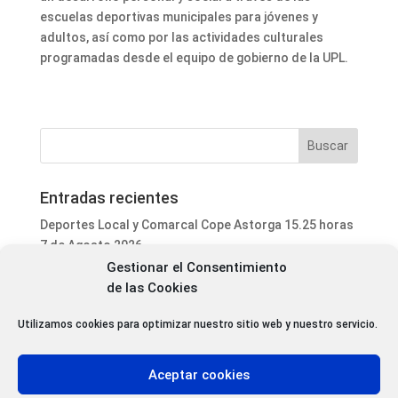
escuelas deportivas municipales para jóvenes y
adultos, así como por las actividades culturales
programadas desde el equipo de gobierno de la UPL.
Entradas recientes
Deportes Local y Comarcal Cope Astorga 15.25 horas
7 de Agosto 2026
Gestionar el Consentimiento
Informativo Mediodía Cope Astorga 14.20 horas 7 de
de las Cookies
Agosto 2026
San Justo de la Vega acoge este fin de semana un
Utilizamos cookies para optimizar nuestro sitio web y nuestro servicio.
curso de formación para voluntarios en incendios
forestales
Aceptar cookies
Programa Local Cope Astorga 7 de Agosto 2026