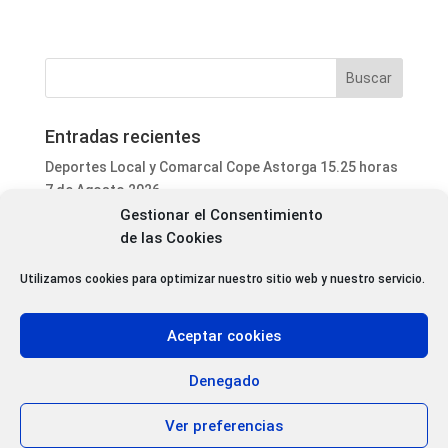
Entradas recientes
Deportes Local y Comarcal Cope Astorga 15.25 horas
7 de Agosto 2026
Gestionar el Consentimiento
Informativo Mediodía Cope Astorga 14.20 horas 7 de
de las Cookies
Agosto 2026
San Justo de la Vega acoge este fin de semana un
Utilizamos cookies para optimizar nuestro sitio web y nuestro servicio.
curso de formación para voluntarios en incendios
forestales
Aceptar cookies
Programa Local Cope Astorga 7 de Agosto 2026
Abiertas las inscripciones para el XXVII Torneo de
Denegado
Ajedrez de las Fiestas de Santa Marta
Ver preferencias