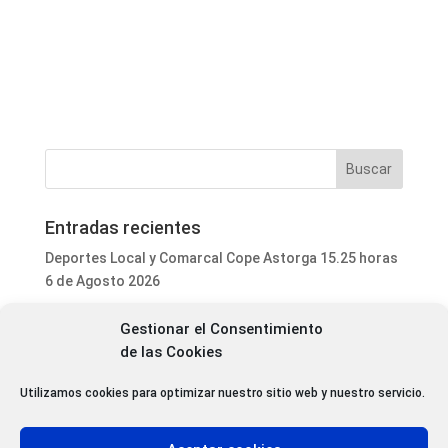
Entradas recientes
Deportes Local y Comarcal Cope Astorga 15.25 horas
6 de Agosto 2026
Programa Local Cope Astorga 6 de Agosto 2026
Gestionar el Consentimiento
El ayuntamiento de Astorga inicia la mejora integral
de las Cookies
del parque de mascotas de Puerta de Rey
Utilizamos cookies para optimizar nuestro sitio web y nuestro servicio.
Luis Fernández Terrón dona 1.020 euros a la
Asociación Contra el Cáncer con la venta de su último
libro