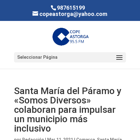
987615199
copeastorga@yahoo.com
Seleccionar Página
Santa María del Páramo y
«Somos Diversos»
colaboran para impulsar
un municipio más
inclusivo
por
Redacción
|
Mar 11, 2021
|
Comarca
,
Santa María