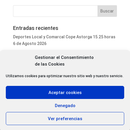
Entradas recientes
Deportes Local y Comarcal Cope Astorga 15.25 horas
6 de Agosto 2026
Programa Local Cope Astorga 6 de Agosto 2026
Gestionar el Consentimiento
El ayuntamiento de Astorga inicia la mejora integral
de las Cookies
del parque de mascotas de Puerta de Rey
Utilizamos cookies para optimizar nuestro sitio web y nuestro servicio.
Luis Fernández Terrón dona 1.020 euros a la
Asociación Contra el Cáncer con la venta de su último
libro
Aceptar cookies
Patrimonio da luz verde a la rehabilitación de varias
cubiertas del Convento Premonstratense de Villoria
Denegado
de Órbigo
Ver preferencias
Aviso Legal
|
Política de privacidad
|
Política de Cookies