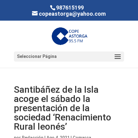
987615199
copeastorga@yahoo.com
Seleccionar Página
Santibáñez de la Isla
acoge el sábado la
presentación de la
sociedad ‘Renacimiento
Rural leonés’
por
Redacción
|
Ago 4, 2021
|
Comarca