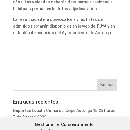
años. Las viviendas deberán destinarse a residencia
habitual y permanente de los adjudicatarios.
La resolución de la convocatoria y las listas de
admitidos estarán disponibles en la web de TUYA y en
el tablón de anuncios del Ayuntamiento de Astorga.
Entradas recientes
Deportes Local y Comarcal Cope Astorga 15.25 horas
7 de Agosto 2026
Gestionar el Consentimiento
Informativo Mediodía Cope Astorga 14.20 horas 7 de