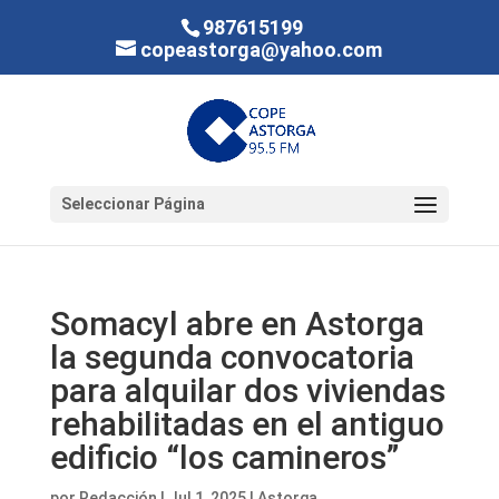
987615199
copeastorga@yahoo.com
Seleccionar Página
Somacyl abre en Astorga
la segunda convocatoria
para alquilar dos viviendas
rehabilitadas en el antiguo
edificio “los camineros”
por
Redacción
|
Jul 1, 2025
|
Astorga