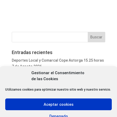
Entradas recientes
Deportes Local y Comarcal Cope Astorga 15.25 horas
7 de Agosto 2026
Gestionar el Consentimiento
Informativo Mediodía Cope Astorga 14.20 horas 7 de
de las Cookies
Agosto 2026
San Justo de la Vega acoge este fin de semana un
Utilizamos cookies para optimizar nuestro sitio web y nuestro servicio.
curso de formación para voluntarios en incendios
forestales
Aceptar cookies
Programa Local Cope Astorga 7 de Agosto 2026
Abiertas las inscripciones para el XXVII Torneo de
Denegado