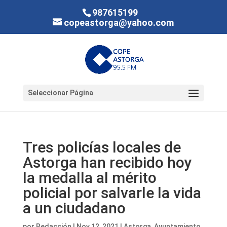
987615199
copeastorga@yahoo.com
Seleccionar Página
Tres policías locales de
Astorga han recibido hoy
la medalla al mérito
policial por salvarle la vida
a un ciudadano
por
Redacción
|
Nov 12, 2021
|
Astorga
,
Ayuntamiento