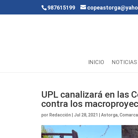
987615199
copeastorga@yah
INICIO
NOTICIAS
UPL canalizará en las C
contra los macroproyec
por
Redacción
|
Jul 28, 2021
|
Astorga
,
Comarc