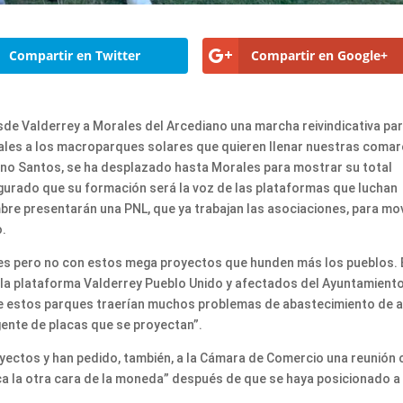
Compartir en Twitter
Compartir en Google+
de Valderrey a Morales del Arcediano una marcha reivindicativa pa
nales a los macroparques solares que quieren llenar nuestras comar
iano Santos, se ha desplazado hasta Morales para mostrar su total
urado que su formación será la voz de las plataformas que luchan
re presentarán una PNL, que ya trabajan las asociaciones, para mo
o.
es pero no con estos mega proyectos que hunden más los pueblos. 
 la plataforma Valderrey Pueblo Unido y afectados del Ayuntamient
e estos parques traerían muchos problemas de abastecimiento de 
gente de placas que se proyectan”.
ectos y han pedido, también, a la Cámara de Comercio una reunión 
zca la otra cara de la moneda” después de que se haya posicionado a