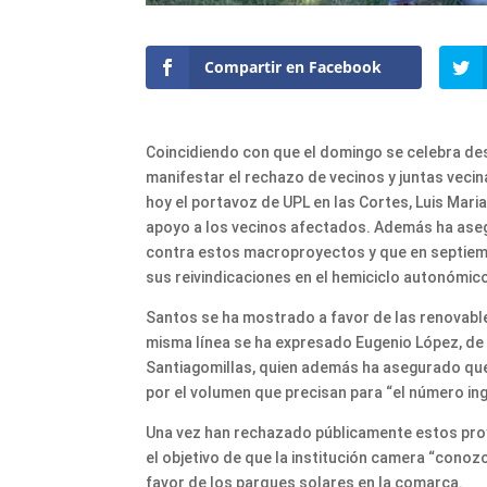
Compartir en Facebook
Coincidiendo con que el domingo se celebra des
manifestar el rechazo de vecinos y juntas veci
hoy el portavoz de UPL en las Cortes, Luis Mar
apoyo a los vecinos afectados. Además ha aseg
contra estos macroproyectos y que en septiemb
sus reivindicaciones en el hemiciclo autonómic
Santos se ha mostrado a favor de las renovabl
misma línea se ha expresado Eugenio López, de
Santiagomillas, quien además ha asegurado qu
por el volumen que precisan para “el número in
Una vez han rechazado públicamente estos proy
el objetivo de que la institución camera “cono
favor de los parques solares en la comarca.