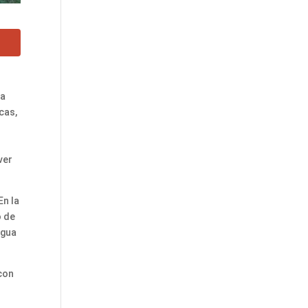
ra
cas,
ver
En la
o de
agua
con