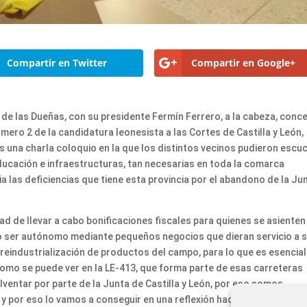
Compartir en Twitter
Compartir en Google+
o de las Dueñas, con su presidente Fermín Ferrero, a la cabeza, conce
ero 2 de la candidatura leonesista a las Cortes de Castilla y León,
es una charla coloquio en la que los distintos vecinos pudieron escu
ucación e infraestructuras, tan necesarias en toda la comarca
 las deficiencias que tiene esta provincia por el abandono de la Ju
d de llevar a cabo bonificaciones fiscales para quienes se asienten
 o ser autónomo mediante pequeños negocios que dieran servicio a 
reindustrialización de productos del campo, para lo que es esencial
omo se puede ver en la LE-413, que forma parte de esas carreteras
ventar por parte de la Junta de Castilla y León, por eso somos
 por eso lo vamos a conseguir en una reflexión hacia la esperanza 