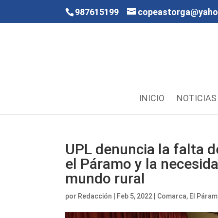
987615199
copeastorga@yah
INICIO
NOTICIAS
UPL denuncia la falta d
el Páramo y la necesida
mundo rural
por
Redacción
|
Feb 5, 2022
|
Comarca
,
El Pára