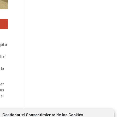
jal a
char
nta
 en
sus
 el
en
Gestionar el Consentimiento de las Cookies