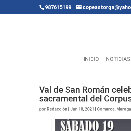
987615199
copeastorga@yah
INICIO
NOTICIAS
Val de San Román celebr
sacramental del Corpu
por
Redacción
|
Jun 18, 2021
|
Comarca
,
Maraga