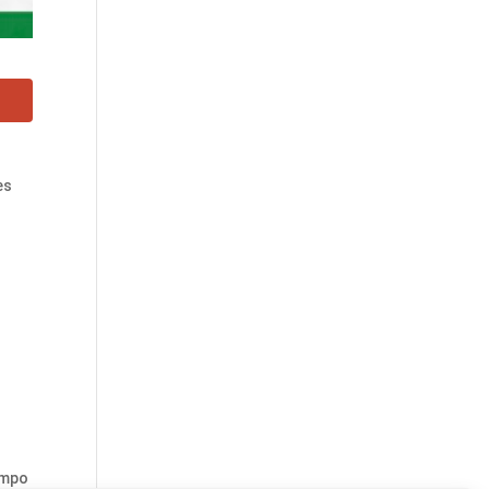
es
ampo