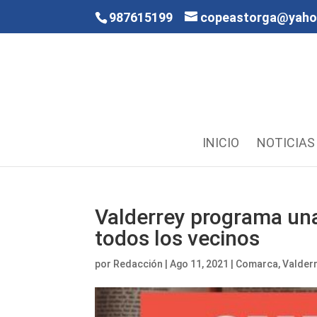
987615199
copeastorga@yah
INICIO
NOTICIAS
Valderrey programa una
todos los vecinos
por
Redacción
|
Ago 11, 2021
|
Comarca
,
Valder