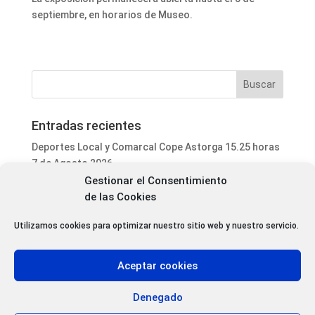
septiembre, en horarios de Museo.
Entradas recientes
Deportes Local y Comarcal Cope Astorga 15.25 horas
7 de Agosto 2026
Gestionar el Consentimiento
Informativo Mediodía Cope Astorga 14.20 horas 7 de
de las Cookies
Agosto 2026
San Justo de la Vega acoge este fin de semana un
Utilizamos cookies para optimizar nuestro sitio web y nuestro servicio.
curso de formación para voluntarios en incendios
forestales
Aceptar cookies
Programa Local Cope Astorga 7 de Agosto 2026
Abiertas las inscripciones para el XXVII Torneo de
Denegado
Ajedrez de las Fiestas de Santa Marta