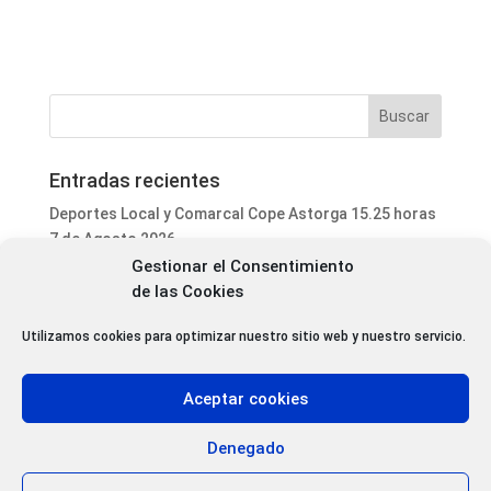
Entradas recientes
Deportes Local y Comarcal Cope Astorga 15.25 horas
7 de Agosto 2026
Gestionar el Consentimiento
Informativo Mediodía Cope Astorga 14.20 horas 7 de
de las Cookies
Agosto 2026
San Justo de la Vega acoge este fin de semana un
Utilizamos cookies para optimizar nuestro sitio web y nuestro servicio.
curso de formación para voluntarios en incendios
forestales
Aceptar cookies
Programa Local Cope Astorga 7 de Agosto 2026
Abiertas las inscripciones para el XXVII Torneo de
Denegado
Ajedrez de las Fiestas de Santa Marta