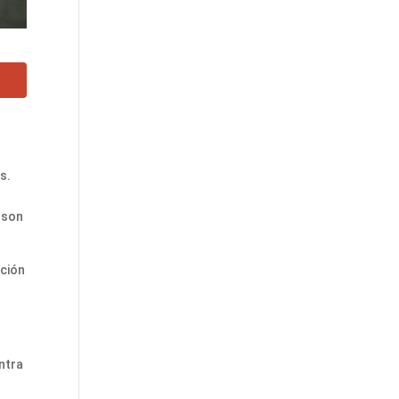
s.
 son
ación
entra