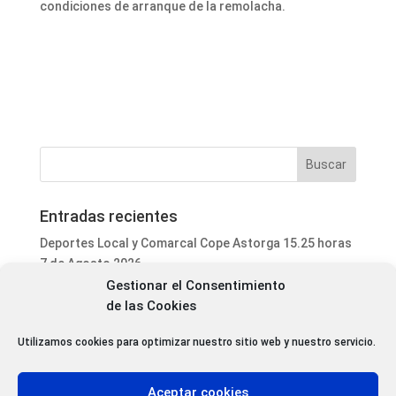
condiciones de arranque de la remolacha.
Entradas recientes
Deportes Local y Comarcal Cope Astorga 15.25 horas
7 de Agosto 2026
Gestionar el Consentimiento
Informativo Mediodía Cope Astorga 14.20 horas 7 de
de las Cookies
Agosto 2026
San Justo de la Vega acoge este fin de semana un
Utilizamos cookies para optimizar nuestro sitio web y nuestro servicio.
curso de formación para voluntarios en incendios
forestales
Aceptar cookies