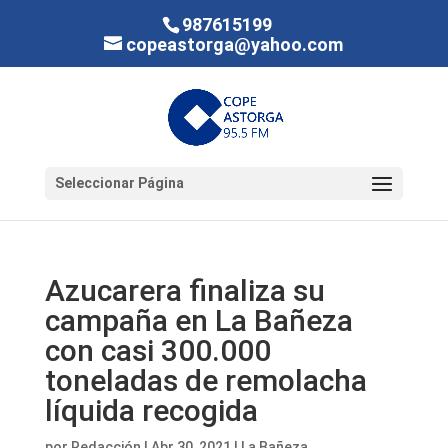
987615199
copeastorga@yahoo.com
Seleccionar Página
Azucarera finaliza su
campaña en La Bañeza
con casi 300.000
toneladas de remolacha
líquida recogida
por
Redacción
|
Abr 30, 2021
|
La Bañeza