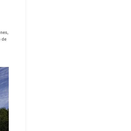
rnes,
o de