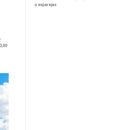
o exparejas
e
0,00