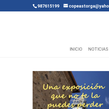
987615199
copeastorga@yah
INICIO
NOTICIAS