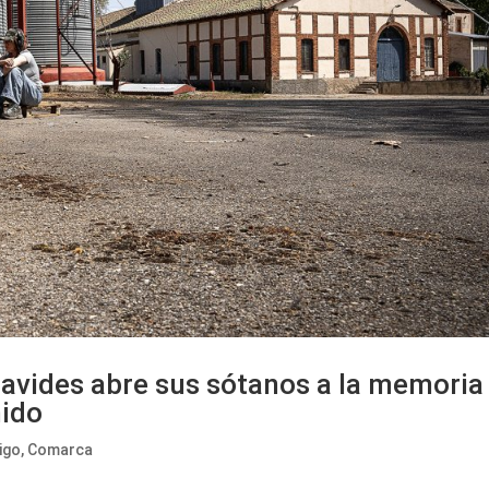
navides abre sus sótanos a la memoria
nido
igo
,
Comarca