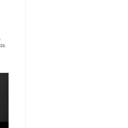
o
026.