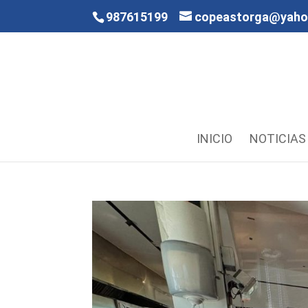
987615199
copeastorga@yah
INICIO
NOTICIAS