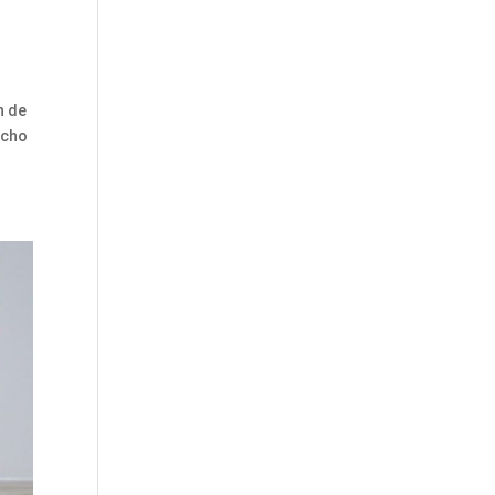
n de
icho