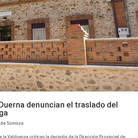
 Duerna denuncian el traslado del
rga
 de Somoza
la Valduerna critican la decisión de la Dirección Provincial de