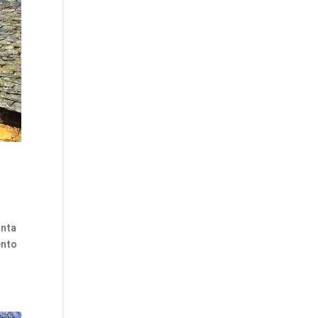
unta
ento