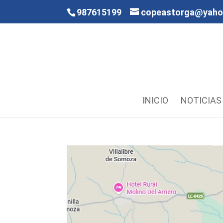
987615199
copeastorga@yah
INICIO
NOTICIAS