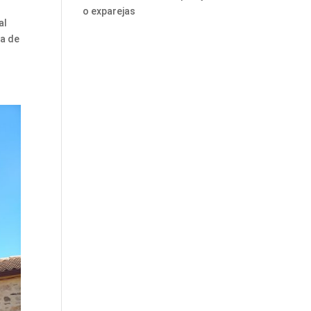
o exparejas
al
ia de