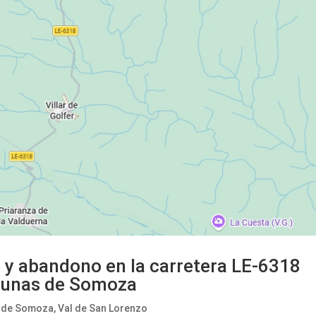
y abandono en la carretera LE-6318
Lagunas de Somoza
 de Somoza
,
Val de San Lorenzo