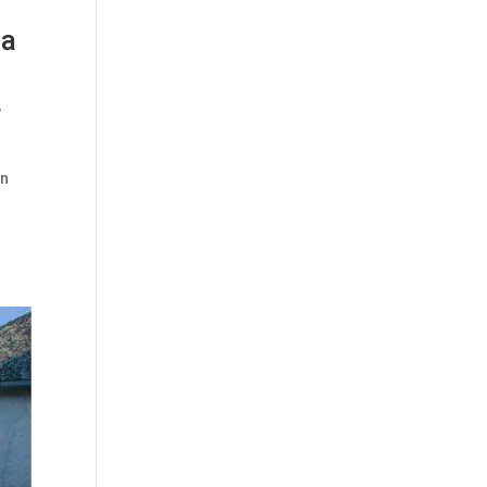
ia
,
en