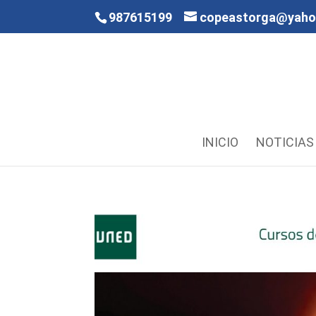
987615199
copeastorga@yah
INICIO
NOTICIAS