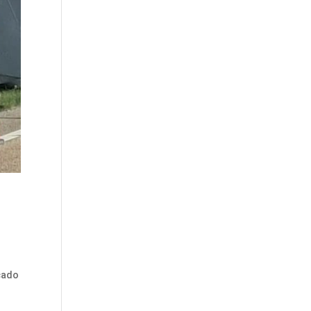
e
lcado