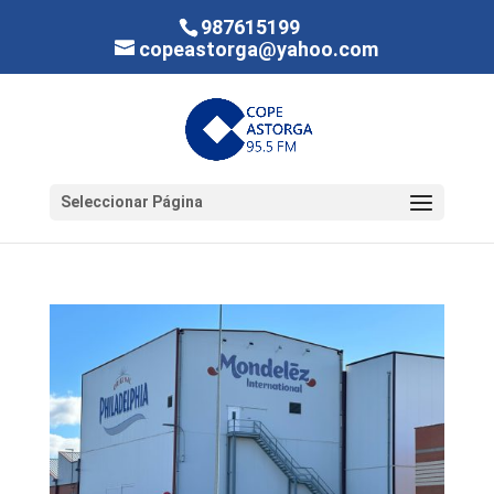
987615199
copeastorga@yahoo.com
Seleccionar Página