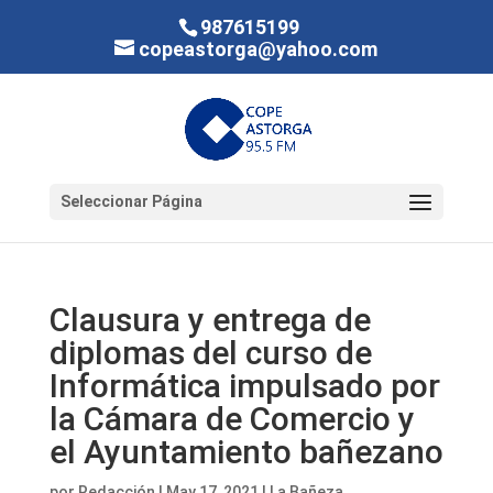
987615199
copeastorga@yahoo.com
Seleccionar Página
Clausura y entrega de
diplomas del curso de
Informática impulsado por
la Cámara de Comercio y
el Ayuntamiento bañezano
por
Redacción
|
May 17, 2021
|
La Bañeza