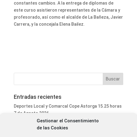
constantes cambios. A la entrega de diplomas de
este curso asistieron representantes de la Cámara y
profesorado, así como el alcalde de La Bañeza, Javier
Carrera, y la concejala Elena Bailez.
Entradas recientes
Deportes Local y Comarcal Cope Astorga 15.25 horas
7 de Agosto 2026
Gestionar el Consentimiento
Informativo Mediodía Cope Astorga 14.20 horas 7 de
de las Cookies
Agosto 2026