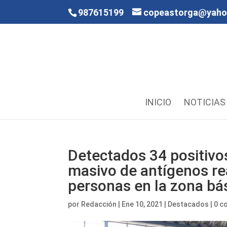
987615199
copeastorga@yah
INICIO
NOTICIAS
Detectados 34 positivo
masivo de antígenos re
personas en la zona bás
por
Redacción
|
Ene 10, 2021
|
Destacados
|
0 c