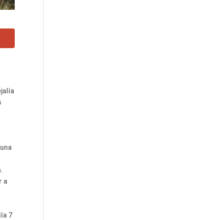
jalía
s
 una
.
r a
ía 7