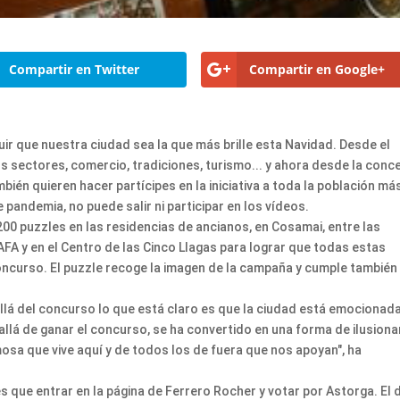
Compartir en Twitter
Compartir en Google+
r que nuestra ciudad sea la que más brille esta Navidad. Desde el
 sectores, comercio, tradiciones, turismo... y ahora desde la conce
mbién quieren hacer partícipes en la iniciativa a toda la población má
e pandemia, no puede salir ni participar en los vídeos.
200 puzzles en las residencias de ancianos, en Cosamai, entre las
AFA y en el Centro de las Cinco Llagas para lograr que todas estas
oncurso. El puzzle recoge la imagen de la campaña y cumple también
llá del concurso lo que está claro es que la ciudad está emocionada
allá de ganar el concurso, se ha convertido en una forma de ilusiona
mosa que vive aquí y de todos los de fuera que nos apoyan", ha
 que entrar en la página de Ferrero Rocher y votar por Astorga. El d