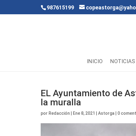
987615199
copeastorga@yah
INICIO
NOTICIAS
EL Ayuntamiento de Ast
la muralla
por
Redacción
|
Ene 8, 2021
|
Astorga
|
0 coment