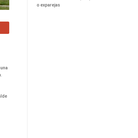
o exparejas
 una
n.
alde