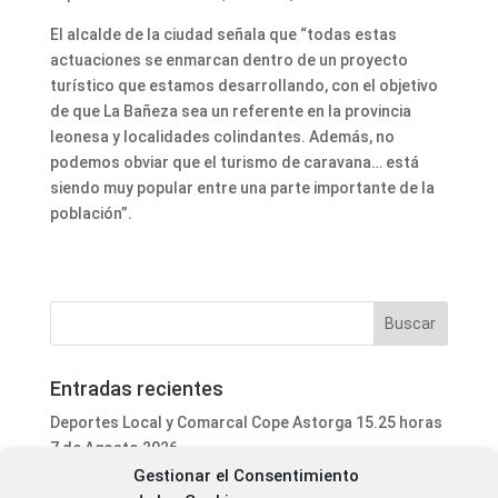
El alcalde de la ciudad señala que “todas estas
actuaciones se enmarcan dentro de un proyecto
turístico que estamos desarrollando, con el objetivo
de que La Bañeza sea un referente en la provincia
leonesa y localidades colindantes. Además, no
podemos obviar que el turismo de caravana… está
siendo muy popular entre una parte importante de la
población”.
Entradas recientes
Deportes Local y Comarcal Cope Astorga 15.25 horas
7 de Agosto 2026
Gestionar el Consentimiento
Informativo Mediodía Cope Astorga 14.20 horas 7 de