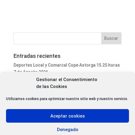
Entradas recientes
Deportes Local y Comarcal Cope Astorga 15.25 horas
7 de Agosto 2026
Gestionar el Consentimiento
Informativo Mediodía Cope Astorga 14.20 horas 7 de
de las Cookies
Agosto 2026
San Justo de la Vega acoge este fin de semana un
Utilizamos cookies para optimizar nuestro sitio web y nuestro servicio.
curso de formación para voluntarios en incendios
forestales
Aceptar cookies
Programa Local Cope Astorga 7 de Agosto 2026
Abiertas las inscripciones para el XXVII Torneo de
Denegado