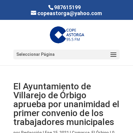
987615199
copeastorga@yahoo.com
Seleccionar Página
El Ayuntamiento de
Villarejo de Órbigo
aprueba por unanimidad el
primer convenio de los
trabajadores municipales
por
Redacción
|
Ene 15, 2021
|
Comarca
,
El Órbigo
|
0