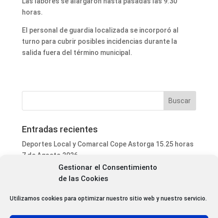
Las labores se alargaron hasta pasadas las 9:30
horas.
El personal de guardia localizada se incorporó al
turno para cubrir posibles incidencias durante la
salida fuera del término municipal.
Entradas recientes
Deportes Local y Comarcal Cope Astorga 15.25 horas
7 de Agosto 2026
Gestionar el Consentimiento
Informativo Mediodía Cope Astorga 14.20 horas 7 de
de las Cookies
Agosto 2026
San Justo de la Vega acoge este fin de semana un
Utilizamos cookies para optimizar nuestro sitio web y nuestro servicio.
curso de formación para voluntarios en incendios