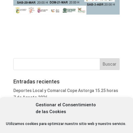
Entradas recientes
Deportes Local y Comarcal Cope Astorga 15.25 horas
7 de Agosto 2026
Gestionar el Consentimiento
Informativo Mediodía Cope Astorga 14.20 horas 7 de
de las Cookies
Agosto 2026
San Justo de la Vega acoge este fin de semana un
Utilizamos cookies para optimizar nuestro sitio web y nuestro servicio.
curso de formación para voluntarios en incendios