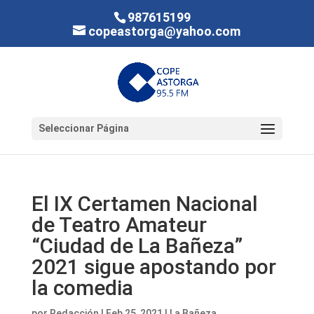
987615199
copeastorga@yahoo.com
Seleccionar Página
El IX Certamen Nacional
de Teatro Amateur
“Ciudad de La Bañeza”
2021 sigue apostando por
la comedia
por
Redacción
|
Feb 25, 2021
|
La Bañeza