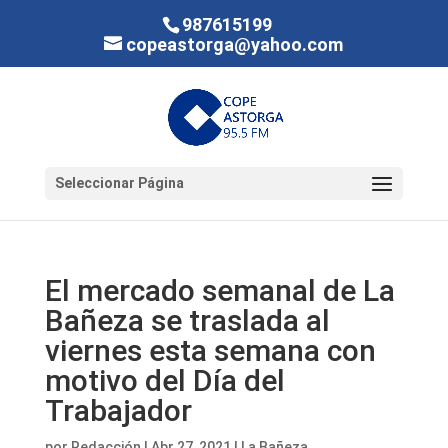
987615199
copeastorga@yahoo.com
Seleccionar Página
El mercado semanal de La
Bañeza se traslada al
viernes esta semana con
motivo del Día del
Trabajador
por
Redacción
|
Abr 27, 2021
|
La Bañeza