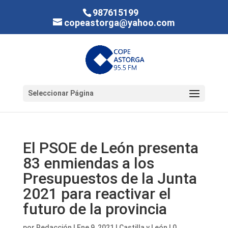
987615199
copeastorga@yahoo.com
Seleccionar Página
El PSOE de León presenta
83 enmiendas a los
Presupuestos de la Junta
2021 para reactivar el
futuro de la provincia
por
Redacción
|
Ene 9, 2021
|
Castilla y León
|
0