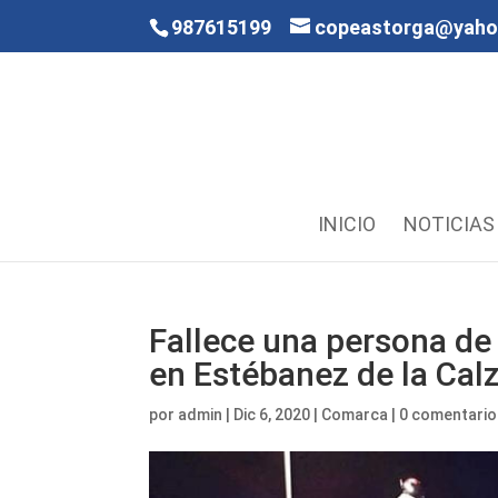
987615199
copeastorga@yah
INICIO
NOTICIAS
Fallece una persona de 
en Estébanez de la Cal
por
admin
|
Dic 6, 2020
|
Comarca
|
0 comentari