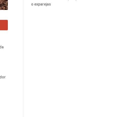
o exparejas
ida
ador