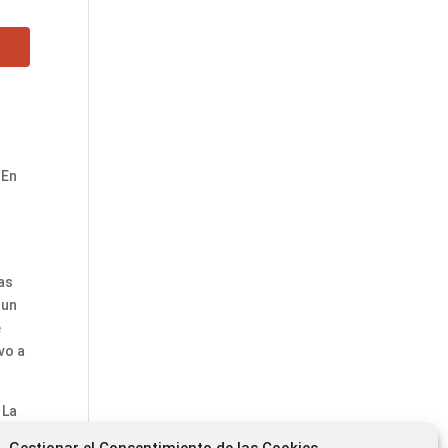
 En
as
 un
e
vo a
 La