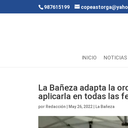
987615199
copeastorga@yah
INICIO
NOTICIAS
La Bañeza adapta la or
aplicarla en todas las f
por
Redacción
|
May 26, 2022
|
La Bañeza