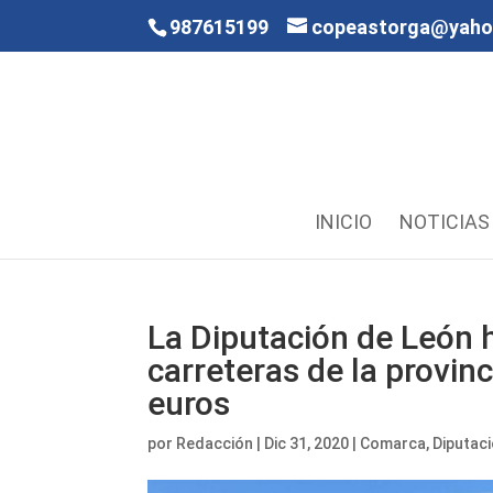
987615199
copeastorga@yah
INICIO
NOTICIAS
La Diputación de León h
carreteras de la provin
euros
por
Redacción
|
Dic 31, 2020
|
Comarca
,
Diputac