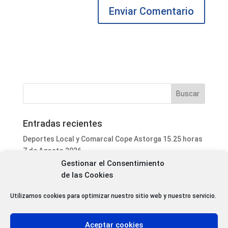
Entradas recientes
Deportes Local y Comarcal Cope Astorga 15.25 horas
7 de Agosto 2026
Gestionar el Consentimiento
Informativo Mediodía Cope Astorga 14.20 horas 7 de
de las Cookies
Agosto 2026
San Justo de la Vega acoge este fin de semana un
Utilizamos cookies para optimizar nuestro sitio web y nuestro servicio.
curso de formación para voluntarios en incendios
forestales
Aceptar cookies