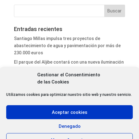
Entradas recientes
Santiago Millas impulsa tres proyectos de
abastecimiento de agua y pavimentación por más de
230.000 euros
El parque del Aljibe contará con una nueva iluminación
ornamental
Gestionar el Consentimiento
El ayuntamiento de Astorga refuerza la seguridad vial
de las Cookies
y mejora la señalización viaria con nuevas actuaciones
de mantenimiento urbano
Utilizamos cookies para optimizar nuestro sitio web y nuestro servicio.
Antoni Gaudí y Juan Bautista Grau serán nombrados
Amigos Mayores de la Catedral 2026
Aceptar cookies
Concentración ciudadana en Astorga en memoria de
las 35 mujeres asesinadas en 2026 a manos de sus
Denegado
parejas o exparejas