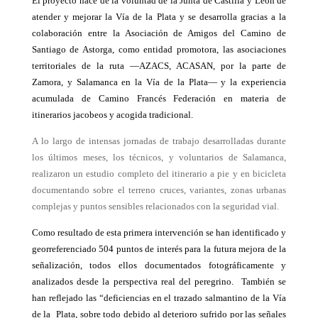
El proyecto nace de la voluntad de la Junta de Castilla y León de
atender y mejorar la Vía de la Plata y se desarrolla gracias a la
colaboración entre la Asociación de Amigos del Camino de
Santiago de Astorga, como entidad promotora, las asociaciones
territoriales de la ruta —AZACS, ACASAN, por la parte de
Zamora, y Salamanca en la Vía de la Plata— y la experiencia
acumulada de Camino Francés Federación en materia de
itinerarios jacobeos y acogida tradicional.
A lo largo de intensas jornadas de trabajo desarrolladas durante
los últimos meses, los técnicos, y voluntarios de Salamanca,
realizaron un estudio completo del itinerario a pie y en bicicleta
documentando sobre el terreno cruces, variantes, zonas urbanas
complejas y puntos sensibles relacionados con la seguridad vial.
Como resultado de esta primera intervención se han identificado y
georreferenciado 504 puntos de interés para la futura mejora de la
señalización, todos ellos documentados fotográficamente y
analizados desde la perspectiva real del peregrino. También se
han reflejado las “deficiencias en el trazado salmantino de la Vía
de la Plata, sobre todo debido al deterioro sufrido por las señales