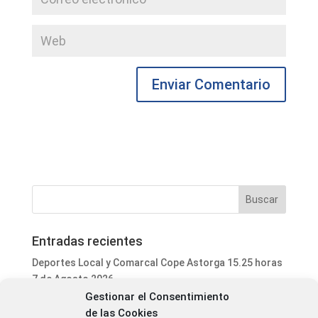
Entradas recientes
Deportes Local y Comarcal Cope Astorga 15.25 horas
7 de Agosto 2026
Gestionar el Consentimiento
Informativo Mediodía Cope Astorga 14.20 horas 7 de
de las Cookies
Agosto 2026