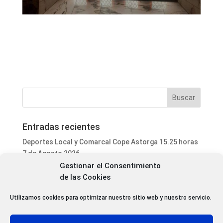
Entradas recientes
Deportes Local y Comarcal Cope Astorga 15.25 horas
7 de Agosto 2026
Gestionar el Consentimiento
Informativo Mediodía Cope Astorga 14.20 horas 7 de
de las Cookies
Agosto 2026
San Justo de la Vega acoge este fin de semana un
Utilizamos cookies para optimizar nuestro sitio web y nuestro servicio.
curso de formación para voluntarios en incendios
forestales