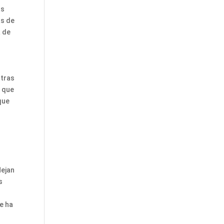
as
as de
a de
ntras
o que
que
lejan
s
se ha