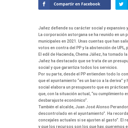
Compartir en Facebook
Jañez defiende su carácter social y expansivo 
La corporación astorgana se ha reunido en un p
municipales en 2021. Unas cuentas que han sali
votos en contra del PP y la abstención de UPL, p
El edil de Hacienda, Chema Jáñez, ha tomado la 
Jañez ha destacado que se trata de un presupue
social y que garantiza todos los servicios.
Por su parte, desde el PP entienden todo lo co
que el ayuntamiento “es un barco a la deriva” y 
social elabora un presupuesto que es prácticame
que, con la situación actual, “su cumplimiento
desbarajuste económico”.
También el alcalde, Juan José Alonso Perandon
descontrolado en el ayuntamiento”. Ha recordad
concejales actuales si se ajusten al gasto”. El
y que los recursos son los que hay, queremos 