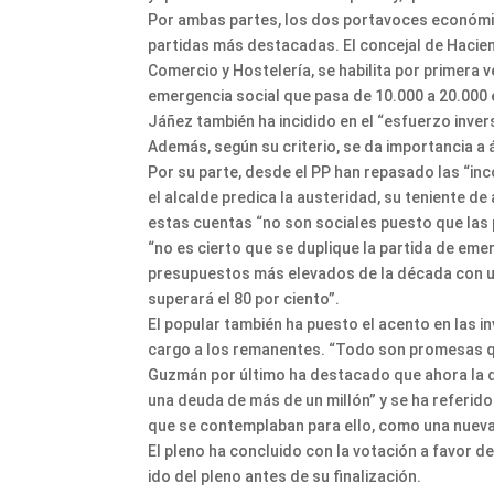
Por ambas partes, los dos portavoces económic
partidas más destacadas. El concejal de Hacie
Comercio y Hostelería, se habilita por primera v
emergencia social que pasa de 10.000 a 20.000 
Jáñez también ha incidido en el “esfuerzo inve
Además, según su criterio, se da importancia a
Por su parte, desde el PP han repasado las “i
el alcalde predica la austeridad, su teniente 
estas cuentas “no son sociales puesto que las
“no es cierto que se duplique la partida de em
presupuestos más elevados de la década con un 
superará el 80 por ciento”.
El popular también ha puesto el acento en las 
cargo a los remanentes. “Todo son promesas
Guzmán por último ha destacado que ahora la d
una deuda de más de un millón” y se ha referido
que se contemplaban para ello, como una nueva p
El pleno ha concluido con la votación a favor de
ido del pleno antes de su finalización.