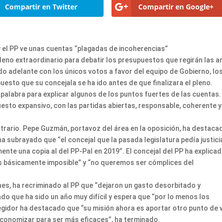
Compartir en Twitter
Compartir en Google+
y el PP ve unas cuentas “plagadas de incoherencias”
leno extraordinario para debatir los presupuestos que regirán las a
do adelante con los únicos votos a favor del equipo de Gobierno, lo
uesto que su concejala se ha ido antes de que finalizara el pleno.
palabra para explicar algunos de los puntos fuertes de las cuentas.
sto expansivo, con las partidas abiertas, responsable, coherente y
ntrario. Pepe Guzmán, portavoz del área en la oposición, ha destaca
ha subrayado que “el concejal que la pasada legislatura pedía justici
nte una copia al del PP-Pal en 2019”. El concejal del PP ha explica
 es básicamente imposible” y “no queremos ser cómplices del
es, ha recriminado al PP que “dejaron un gasto desorbitado y
o que ha sido un año muy difícil y espera que “por lo menos los
 regidor ha destacado que “su misión ahora es aportar otro punto de 
economizar para ser más eficaces”, ha terminado.