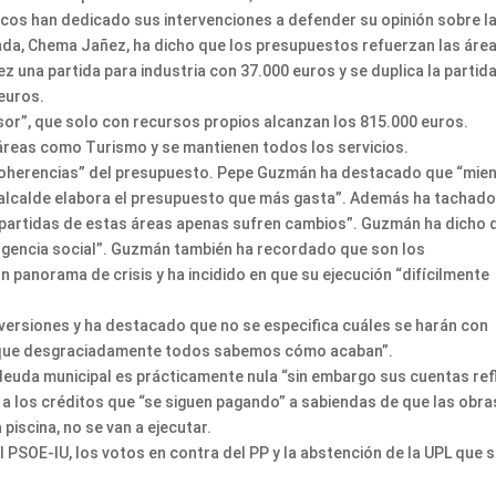
os han dedicado sus intervenciones a defender su opinión sobre l
nda, Chema Jañez, ha dicho que los presupuestos refuerzan las áre
ez una partida para industria con 37.000 euros y se duplica la partid
euros.
rsor”, que solo con recursos propios alcanzan los 815.000 euros.
 áreas como Turismo y se mantienen todos los servicios.
ncoherencias” del presupuesto. Pepe Guzmán ha destacado que “mie
de alcalde elabora el presupuesto que más gasta”. Además ha tachad
 partidas de estas áreas apenas sufren cambios”. Guzmán ha dicho 
ergencia social”. Guzmán también ha recordado que son los
panorama de crisis y ha incidido en que su ejecución “difícilmente
inversiones y ha destacado que no se especifica cuáles se harán con
 que desgraciadamente todos sabemos cómo acaban”.
euda municipal es prácticamente nula “sin embargo sus cuentas ref
 a los créditos que “se siguen pagando” a sabiendas de que las obra
iscina, no se van a ejecutar.
l PSOE-IU, los votos en contra del PP y la abstención de la UPL que 