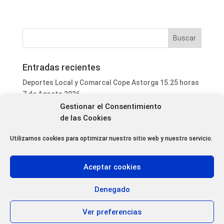
Entradas recientes
Deportes Local y Comarcal Cope Astorga 15.25 horas
7 de Agosto 2026
Gestionar el Consentimiento
Informativo Mediodía Cope Astorga 14.20 horas 7 de
de las Cookies
Agosto 2026
San Justo de la Vega acoge este fin de semana un
Utilizamos cookies para optimizar nuestro sitio web y nuestro servicio.
curso de formación para voluntarios en incendios
forestales
Aceptar cookies
Programa Local Cope Astorga 7 de Agosto 2026
Abiertas las inscripciones para el XXVII Torneo de
Denegado
Ajedrez de las Fiestas de Santa Marta
Ver preferencias